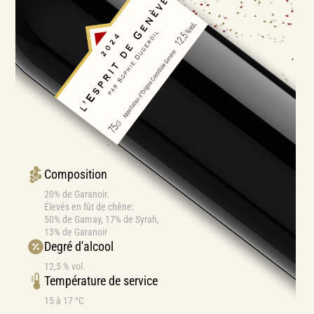
Composition
20% de Garanoir.
Élevés en fût de chêne:
50% de Gamay, 17% de Syrah,
13% de Garanoir
Degré d'alcool
12,5 % vol.
Température de service
15 à 17 °C