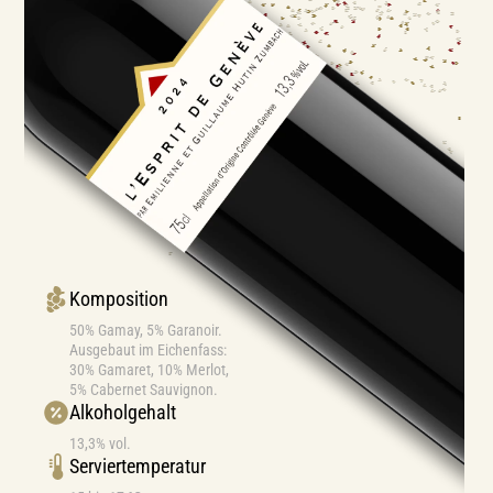
Komposition
50% Gamay, 5% Garanoir.
Ausgebaut im Eichenfass:
30% Gamaret, 10% Merlot,
5% Cabernet Sauvignon.
Alkoholgehalt
13,3% vol.
Serviertemperatur