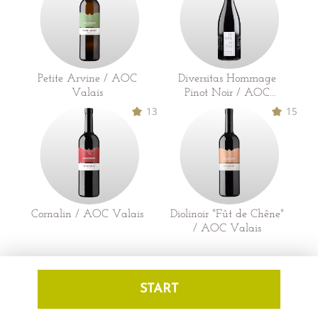
Petite Arvine / AOC
Diversitas Hommage
Valais
Pinot Noir / AOC
Valais
13
15
Cornalin / AOC Valais
Diolinoir "Fût de Chêne"
/ AOC Valais
START