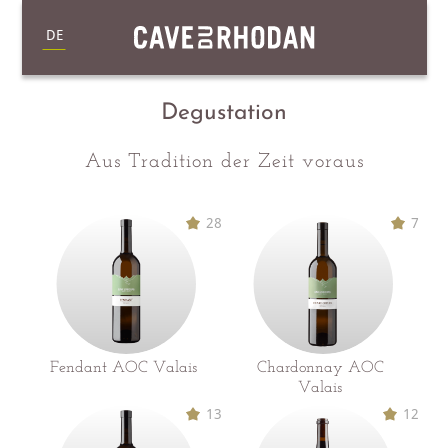
DE
Degustation
Aus Tradition der Zeit voraus
28
7
Fendant AOC Valais
Chardonnay AOC
Valais
13
12